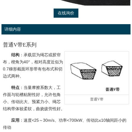
在线询价
详细内容
普通V带E系列
结构
：承载层为绳芯或胶帘
布，楔角为40°，相对高度近似为
0.7梯形截面环形带有包布式和切
边式两种。
特点
：当量摩擦系数大，工
作面与轮槽粘附性好，允许包角
普通V带
小、传动比大、预紧力小、绳芯
结构带体较柔软，曲挠疲劳性好。
应用
：速度<25～30m/s、功率<700kW、传动比≤10轴间距小的
传动