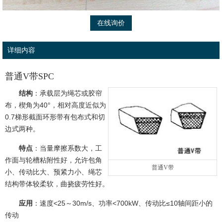
在线询价
详细内容
普通V带SPC
结构
：承载层为绳芯或胶帘
布，楔角为40°，相对高度近似为
0.7梯形截面环形带有包布式和切
边式两种。
特点
：当量摩擦系数大，工
作面与轮槽粘附性好，允许包角
普通V带
小、传动比大、预紧力小、绳芯
结构带体较柔软，曲挠疲劳性好。
应用
：速度<25～30m/s、功率<700kW、传动比≤10轴间距小的
传动