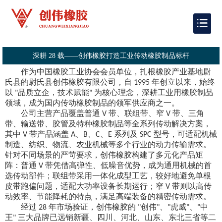
深耕 28 载——创伟橡胶打造工业传动橡胶制品标杆
作为中国橡胶工业协会会员单位，扎根橡胶产业基地尉
氏县的尉氏县创伟橡胶有限公司，自
年创立以来，始终
1995
以
品质立企，技术赋能
为核心理念，深耕工业用橡胶制品
"
"
领域，成为国内传动橡胶制品的领军供应商之一。
公司主营产品覆盖普通
带、联组带、窄
带、三角
V
V
带、输送带、胶管及特种橡胶制品等全系列传动解决方案，
其中
带产品涵盖
、
、
、
系列及
型号，可适配机械
V
A
B
C
E
SPC
制造、纺织、物流、农业机械等多个行业的动力传输需求。
针对不同场景的严苛要求，创伟橡胶构建了多元化产品矩
阵：普通
带凭借高弹性、低噪音优势，成为通用机械的首
V
选传动部件；联组带采用一体化成型工艺，
较好地
避免单根
皮带跑偏问题，适配大功率设备长期运行；窄
带则以高传
V
动效率、节能降耗的特点，满足高端装备的精密传动需求。
经过
年市场验证，创伟橡胶的
创伟
、
虎威
、
中
28
"
"
"
"
"
王
三大品牌已远销新疆、四川、河北、山东、东北三省等二
"