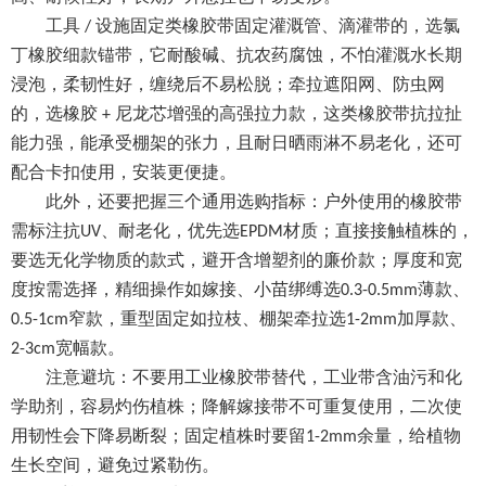
工具
设施固定类橡胶带固定灌溉管、滴灌带的，选氯
/
丁橡胶细款锚带，它耐酸碱、抗农药腐蚀，不怕灌溉水长期
浸泡，柔韧性好，缠绕后不易松脱；牵拉遮阳网、防虫网
的，选橡胶
尼龙芯增强的高强拉力款，这类橡胶带抗拉扯
+
能力强，能承受棚架的张力，且耐日晒雨淋不易老化，还可
配合卡扣使用，安装更便捷。
此外，还要把握三个通用选购指标：户外使用的橡胶带
需标注抗
、耐老化，优先选
材质；直接接触植株的，
UV
EPDM
要选无化学物质的款式，避开含增塑剂的廉价款；厚度和宽
度按需选择，精细操作如嫁接、小苗绑缚选
薄款、
0.3-0.5mm
窄款，重型固定如拉枝、棚架牵拉选
加厚款、
0.5-1cm
1-2mm
宽幅款。
2-3cm
注意避坑：不要用工业橡胶带替代，工业带含油污和化
学助剂，容易灼伤植株；降解嫁接带不可重复使用，二次使
用韧性会下降易断裂；固定植株时要留
余量，给植物
1-2mm
生长空间，避免过紧勒伤。