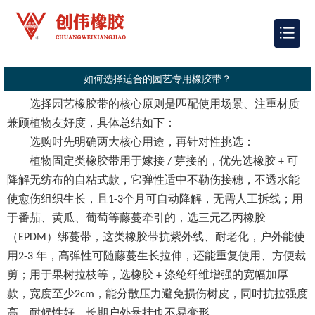
如何选择适合的园艺专用橡胶带？
选择园艺橡胶带的核心原则是匹配使用场景、注重材质
兼顾植物友好度，具体总结如下：
选购时先明确两大核心用途，再针对性挑选：
植物固定类橡胶带用于嫁接
芽接的，优先选橡胶
可
/
+
降解无纺布的自粘式款，它弹性适中不勒伤接穗，不透水能
使
愈伤组织生长，且
个月可自动降解，无需人工拆线；用
1-3
于番茄、黄瓜、葡萄等藤蔓牵引的，选三元乙丙橡胶
（
）绑蔓带，这类橡胶带抗紫外线、耐老化，户外能使
EPDM
用
年，高弹性可随藤蔓生长拉伸，还能重复使用、方便裁
2-3
剪；用于果树拉枝
等
，选橡胶
涤纶纤维增强的宽幅加厚
+
款，宽度至少
，能分散压力避免损伤树皮，同时抗拉强度
2cm
高、耐候性好，长期户外悬挂也不易变形。