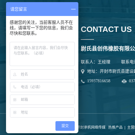
请您留言
感谢您的关注，当前客服人员不在
CONTACT US
线，请填写一下您的信息，我们会
尽快和您联系。
尉氏县创伟橡胶有限公
联系人：王经理 联系电话：03
地址：开封市尉氏县建设
15937816658
03
提交
Powered by
祥云平台
技术支持：
开封承帆网络传媒
热推产品
| 主