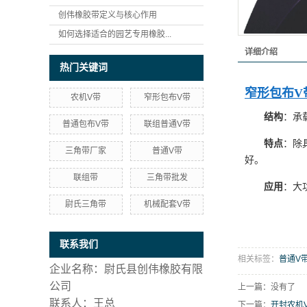
创伟橡胶带定义与核心作用
如何选择适合的园艺专用橡胶...
详细介绍
热门关键词
窄形包布V
农机V带
窄形包布V带
结构
：承
普通包布V带
联组普通V带
特点
：除
三角带厂家
普通V带
好。
联组带
三角带批发
应用
：大
尉氏三角带
机械配套V带
联系我们
相关标签：
普通V
企业名称：尉氏县创伟橡胶有限
公司
上一篇：没有了
联系人：王总
下一篇：
开封农机