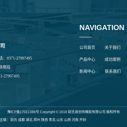
NAVIGATION
司
公司首页
关于我们
71-27997495
产品中心
成功案例
路南段
新闻中心
联系我们
71-27997495
豫ICP备17011386号
Copyright © 2018 尉氏县创伟橡胶有限公司 版权所有
营区域：
尉氏
成都
湖北
郑州
陕西
青岛
山东
山西
河南
开封