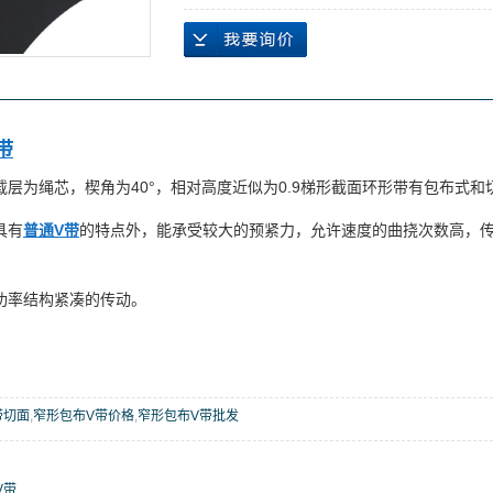
带
载层为绳芯，楔角为40°，相对高度近似为0.9梯形截面环形带有包布式和
具有
普通V带
的特点外，能承受较大的预紧力，允许速度的曲挠次数高，
功率结构紧凑的传动。
带切面
,
窄形包布V带价格
,
窄形包布V带批发
V带