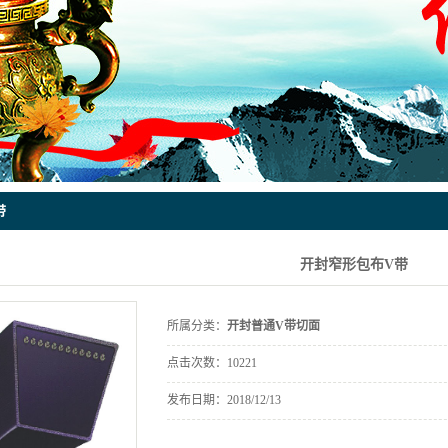
带
开封窄形包布V带
所属分类：
开封普通V带切面
点击次数：
10221
发布日期：
2018/12/13