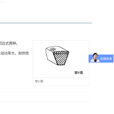
切边式两种。
传动功率大，耐热性
窄V带