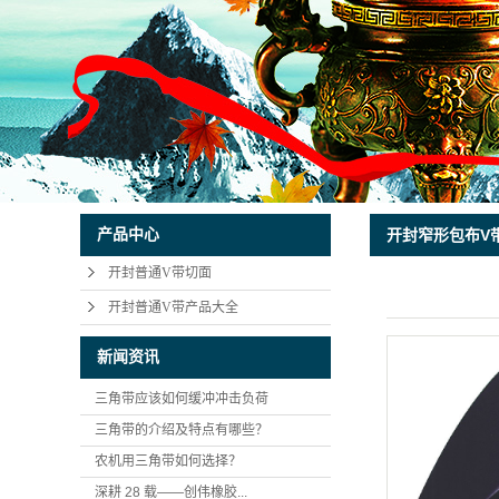
产品中心
开封窄形包布V
开封普通V带切面
开封普通V带产品大全
新闻资讯
三角带应该如何缓冲冲击负荷
三角带的介绍及特点有哪些？
农机用三角带如何选择？
深耕 28 载——创伟橡胶...