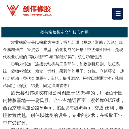
创伟橡胶带定义与核心作用
农业橡胶带是以橡胶为主体，搭配纤维（尼龙 / 聚酯 / 芳纶）或
金属增强层，经混炼、成型、硫化制成的环形 / 带状弹性部件，是现
代农业机械的 “动力纽带” 与 “输送桥梁”，核心功能包括：
①动力传递（连接发动机与工作部件，如收割机切割、脱粒系
统）②
物料输送（粮食、饲料、果蔬等的烘干、分拣、仓储环节）③
行走驱动（替代金属履带 / 车轮，提升泥泞、松软田地通过性）④
园
艺固定（嫁接、绑蔓、固定灌溉管等）
尉氏县创伟橡胶有限公司创建于1995年的，厂址位于国
内橡胶基地——尉氏县。企业占地近百亩，紧邻豫04/07线，
西距京珠高速公路50km，北距陇海线45km，交通 便利，地
理位置优越。创伟以优良的设备，专业的技术，在橡胶工业
中广受好评。